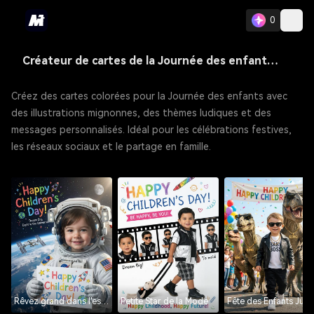
0
Créateur de cartes de la Journée des enfants avec IA pour des cartes de célébration personnalisées
Créez des cartes colorées pour la Journée des enfants avec
des illustrations mignonnes, des thèmes ludiques et des
messages personnalisés. Idéal pour les célébrations festives,
les réseaux sociaux et le partage en famille.
Rêvez grand dans l'espace
Petite Star de la Mode
Fête d