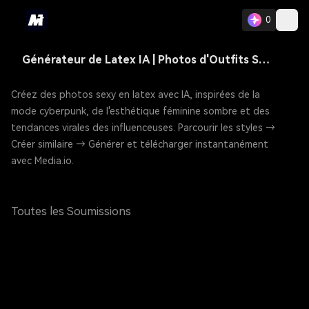
0
Générateur de Latex IA | Photos d'Outfits Sexy en Latex & Bodysuit AI
Créez des photos sexy en latex avec IA, inspirées de la
mode cyberpunk, de l'esthétique féminine sombre et des
tendances virales des influenceuses. Parcourir les styles →
Créer similaire → Générer et télécharger instantanément
avec Media.io.
Toutes les Soumissions