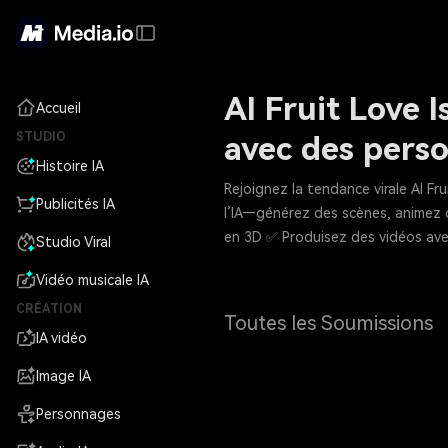
AI Fruit Love 
Accueil
STUDIO
avec des perso
Histoire IA
Rejoignez la tendance virale AI F
Publicités IA
l’IA—générez des scènes, animez 
en 3D ✅ Produisez des vidéos ave
Studio Viral
Vidéo musicale IA
CRÉATION
Toutes les Soumissions
IA vidéo
Image IA
Personnages