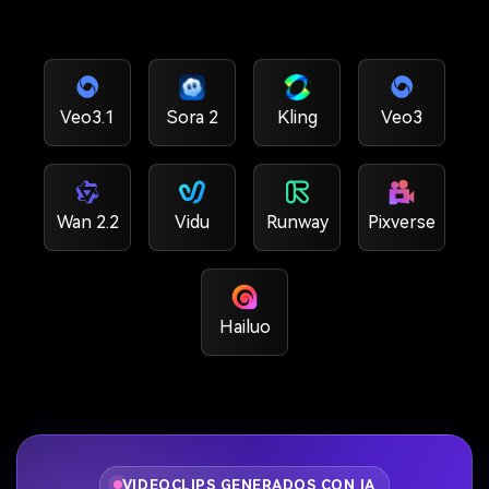
Veo3.1
Sora 2
Kling
Veo3
Wan 2.2
Vidu
Runway
Pixverse
Hailuo
VIDEOCLIPS GENERADOS CON IA