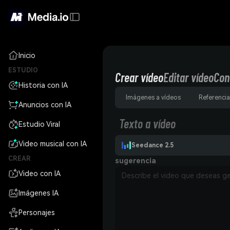
Inicio
ESTUDIO
Crear vídeo
Editar vídeo
Con
Historia con IA
Imágenes a vídeos
Referencia
Anuncios con IA
Texto a vídeo
Estudio Viral
Video musical con IA
Seedance 2.5
CREAR
sugerencia
Video con IA
Imágenes IA
Personajes