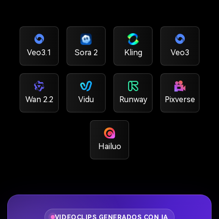
Veo3.1
Sora 2
Kling
Veo3
Wan 2.2
Vidu
Runway
Pixverse
Hailuo
VIDEOCLIPS GENERADOS CON IA