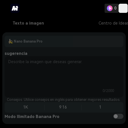
0
Texto a imagen
Centro de Idea
Nano Banana Pro
sugerencia
0/2000
Consejos: Utilice consejos en inglés para obtener mejores resultados.
1K
9:16
1
Modo Ilimitado Banana Pro