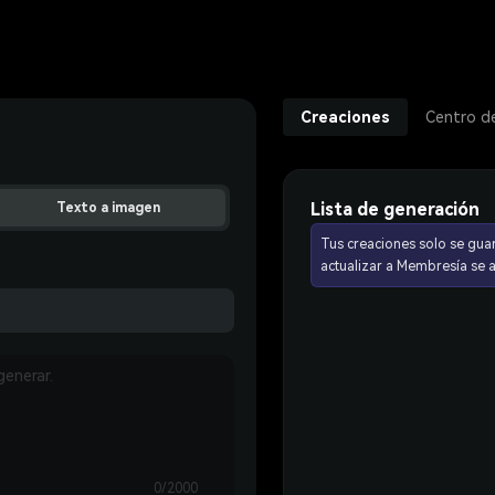
Creaciones
Centro d
Lista de generación
Texto a imagen
Tus creaciones solo se gua
actualizar a Membresía se
0/2000