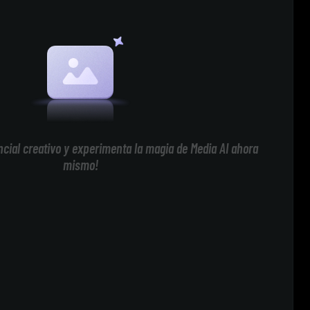
cial creativo y experimenta la magia de Media AI ahora
mismo!