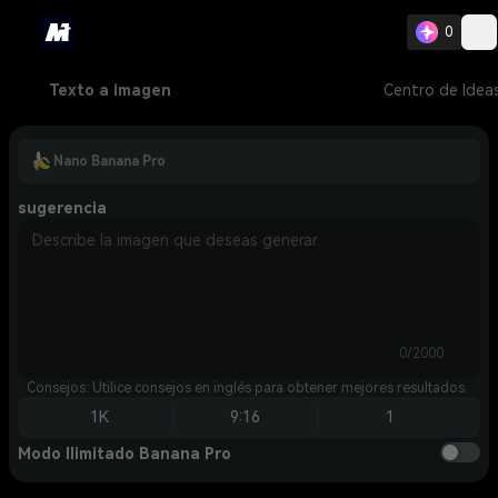
0
Texto a imagen
Centro de Idea
Nano Banana Pro
sugerencia
0/2000
Consejos: Utilice consejos en inglés para obtener mejores resultados.
1K
9:16
1
Modo Ilimitado Banana Pro