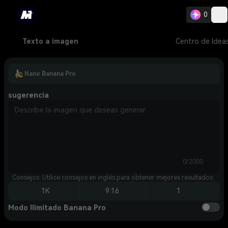
0
Texto a imagen
Centro de Idea
Nano Banana Pro
sugerencia
0/2000
Consejos: Utilice consejos en inglés para obtener mejores resultados.
1K
9:16
1
Modo Ilimitado Banana Pro