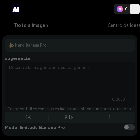
0
Texto a imagen
Centro de Idea
Nano Banana Pro
sugerencia
0/2000
Consejos: Utilice consejos en inglés para obtener mejores resultados.
1K
9:16
1
Modo Ilimitado Banana Pro