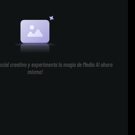
cial creativo y experimenta la magia de Media AI ahora
mismo!