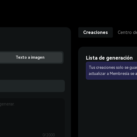
Creaciones
Centro d
Lista de generación
Texto a imagen
Tus creaciones solo se gua
actualizar a Membresía se
0/2000