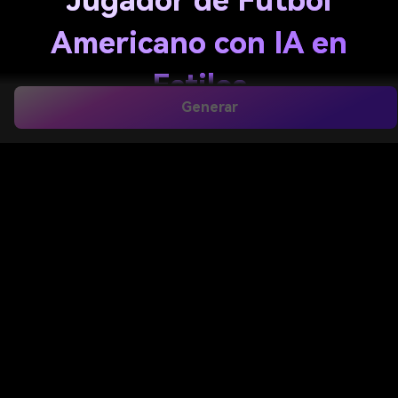
Jugador de Fútbol
Americano con IA en
Estilos
Generar
Cinematográficos y
Realistas
Crea un personalizado
jugador de fútbol americano
con IA
imagen desde texto en segundos. Genera
retratos realistas, fotos de acción, carteles, avatares
y cada
imagen de fútbol americano con IA
estilo
que necesitas para publicaciones sociales, fondos de
pantalla o conceptos de equipo con creación rápida
online.