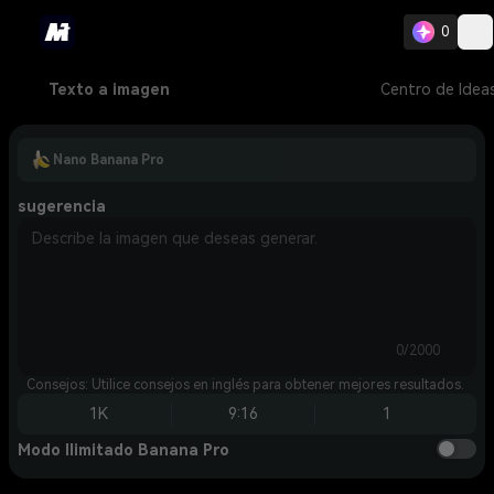
0
Texto a imagen
Centro de Idea
Nano Banana Pro
sugerencia
0/2000
Consejos: Utilice consejos en inglés para obtener mejores resultados.
1K
9:16
1
Modo Ilimitado Banana Pro