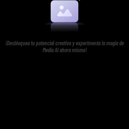
¡Desbloquea tu potencial creativo y experimenta la magia de
Media AI ahora mismo!