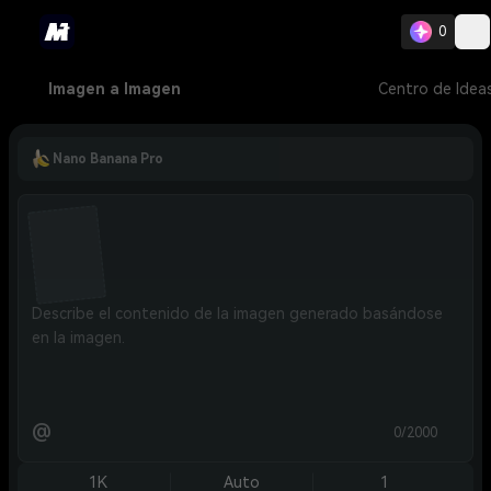
0
Imagen a Imagen
Centro de Idea
Nano Banana Pro
@
0/2000
1K
Auto
1