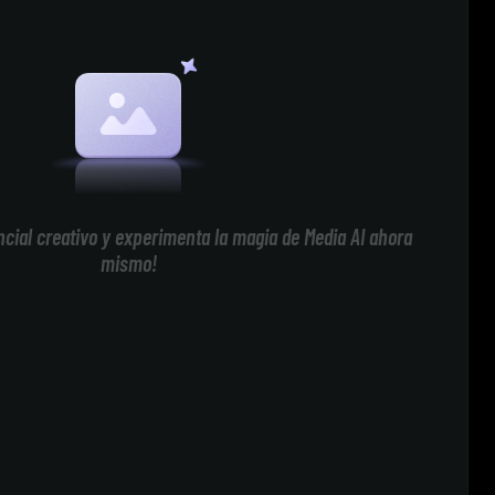
cial creativo y experimenta la magia de Media AI ahora
mismo!