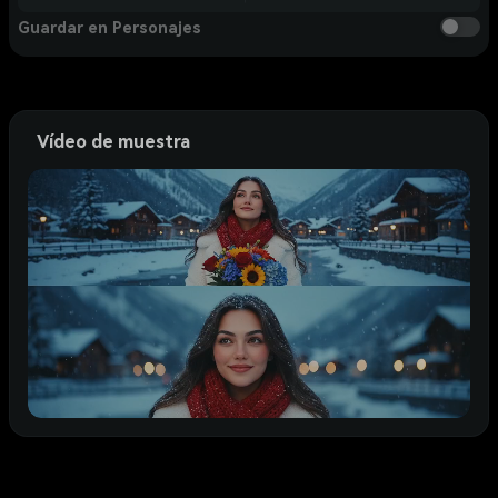
Guardar en Personajes
Vídeo de muestra