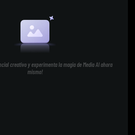
cial creativo y experimenta la magia de Media AI ahora
mismo!