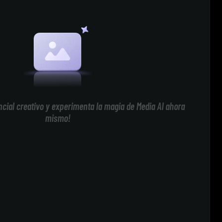
cial creativo y experimenta la magia de Media AI ahora
mismo!