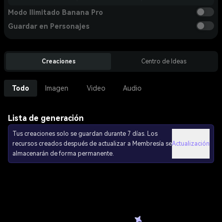
Modo Ilimitado Banana Pro
Guardar en Personajes
Creaciones
Centro de Ideas
Todo
Imagen
Video
Audio
Lista de generación
Tus creaciones solo se guardan durante 7 días. Los
recursos creados después de actualizar a Membresía se
Actualización
almacenarán de forma permanente.