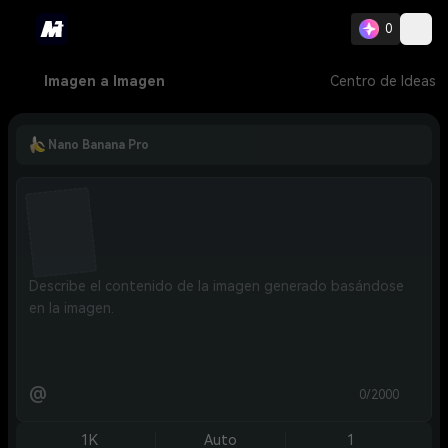
0
Imagen a Imagen
Centro de Ideas
Nano Banana Pro
@
0/2000
1K
Auto
1