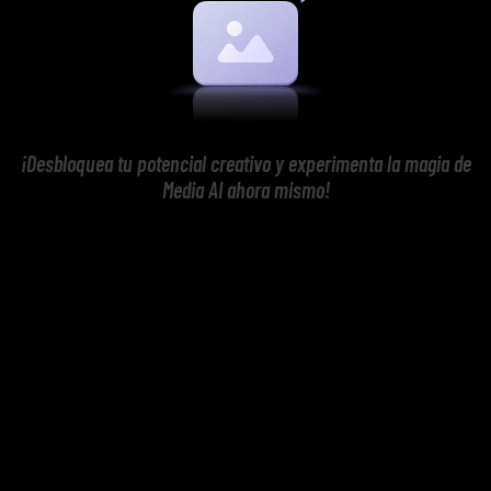
¡Desbloquea tu potencial creativo y experimenta la magia de
Media AI ahora mismo!