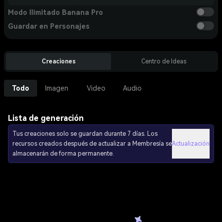
Modo Ilimitado Banana Pro
Guardar en Personajes
Creaciones
Centro de Ideas
Todo
Imagen
Video
Audio
Lista de generación
Tus creaciones solo se guardan durante 7 días. Los
recursos creados después de actualizar a Membresía se
Actualización
almacenarán de forma permanente.