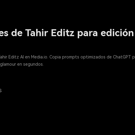
es de Tahir Editz para edició
hir Editz AI en Media.io. Copia prompts optimizados de ChatGPT par
 glamour en segundos.
s