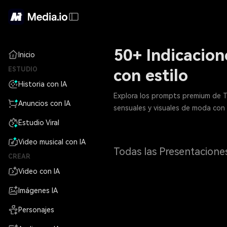
50+ Indicacion
Inicio
ESTUDIO
con estilo
Historia con IA
Explora los prompts premium de Ta
Anuncios con IA
sensuales y visuales de moda con
Estudio Viral
Video musical con IA
Todas las Presentacione
CREAR
Video con IA
Imágenes IA
Personajes