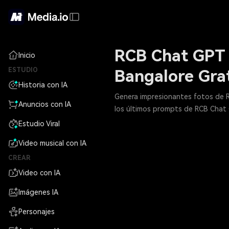
RCB Chat GPT P
Inicio
ESTUDIO
Bangalore Grat
Historia con IA
Genera impresionantes fotos de RC
Anuncios con IA
los últimos prompts de RCB Chat 
Estudio Viral
Video musical con IA
CREAR
Video con IA
Imágenes IA
Personajes