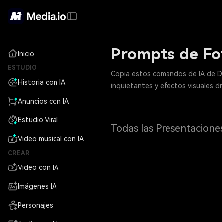
Prompts de Fot
Inicio
ESTUDIO
Copia estos comandos de IA de Dia
Historia con IA
inquietantes y efectos visuales d
Anuncios con IA
Estudio Viral
Todas las Presentacione
Video musical con IA
CREAR
Video con IA
Imágenes IA
Personajes