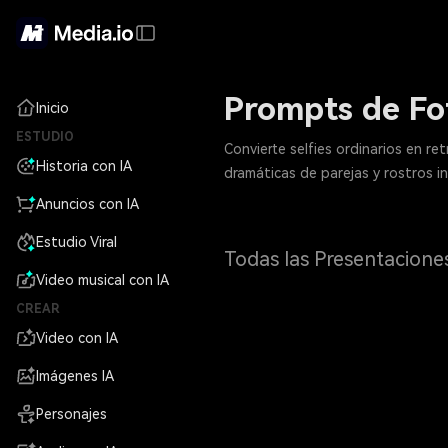
Prompts de Fo
Inicio
ESTUDIO
Convierte selfies ordinarios en r
Historia con IA
dramáticas de parejas y rostros i
Anuncios con IA
Estudio Viral
Todas las Presentacione
Video musical con IA
CREAR
Video con IA
Imágenes IA
Personajes