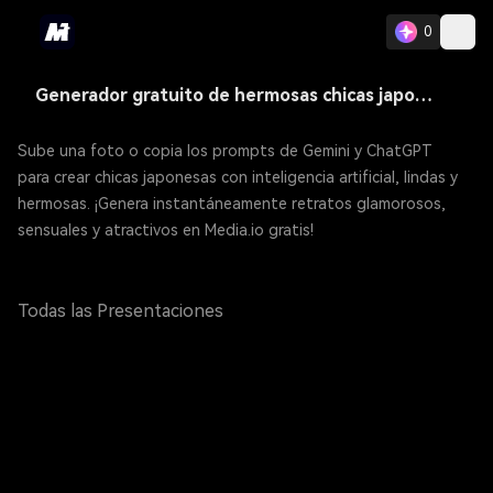
0
Generador gratuito de hermosas chicas japonesas con IA, con prompts para copiar y pegar
Sube una foto o copia los prompts de Gemini y ChatGPT
para crear chicas japonesas con inteligencia artificial, lindas y
hermosas. ¡Genera instantáneamente retratos glamorosos,
sensuales y atractivos en Media.io gratis!
Todas las Presentaciones