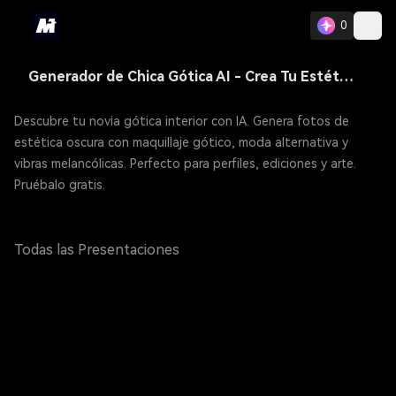
0
Generador de Chica Gótica AI - Crea Tu Estética Oscura Gratis
Descubre tu novia gótica interior con IA. Genera fotos de
estética oscura con maquillaje gótico, moda alternativa y
vibras melancólicas. Perfecto para perfiles, ediciones y arte.
Pruébalo gratis.
Todas las Presentaciones