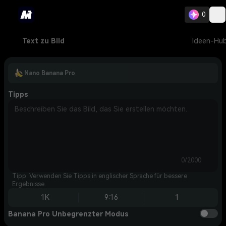
0
Text zu Bild
Ideen-Hu
Nano Banana Pro
Tipps
0/2000
Tipp: Verwenden Sie Tipps in englischer Sprache für bessere
Ergebnisse.
1K
9:16
1
Banana Pro Unbegrenzter Modus