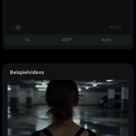
@
0/8000
5s
480P
Auto
Beispielvideos