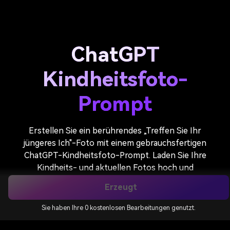
ChatGPT
Kindheitsfoto-
Prompt
Erstellen Sie ein berührendes „Treffen Sie Ihr
jüngeres Ich"-Foto mit einem gebrauchsfertigen
ChatGPT-Kindheitsfoto-Prompt. Laden Sie Ihre
Kindheits- und aktuellen Fotos hoch und
verwenden Sie dann Media.io, um ein realistisches,
Erzeugt
emotionales KI-Kindheitsfoto im Studiostil für
Instagram, Geburtstage, Erinnerungen und
Sie haben Ihre 0 kostenlosen Bearbeitungen genutzt.
persönliches Storytelling zu generieren.