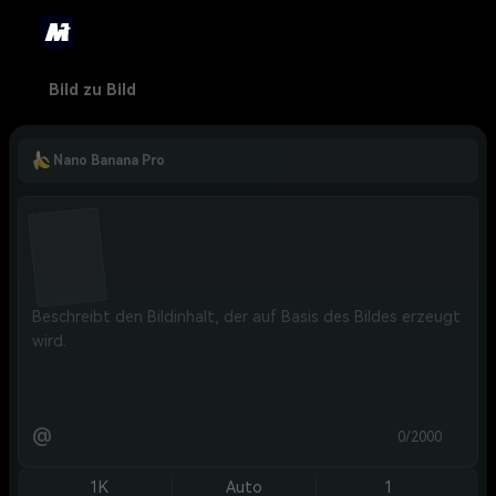
Bild zu Bild
Nano Banana Pro
@
0/2000
1K
Auto
1