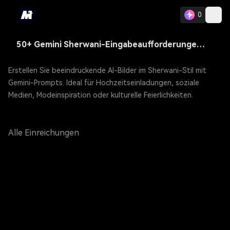
0
50+ Gemini Sherwani-Eingabeaufforderungen für königliche AI-Hochzeitsporträts
Erstellen Sie beeindruckende AI-Bilder im Sherwani-Stil mit
Gemini-Prompts. Ideal für Hochzeitseinladungen, soziale
Medien, Modeinspiration oder kulturelle Feierlichkeiten.
Alle Einreichungen