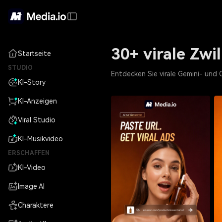
30+ virale Zwi
Startseite
STUDIO
Entdecken Sie virale Gemini- und
KI-Story
KI-Anzeigen
Viral Studio
KI-Musikvideo
ERSCHAFFEN
KI-Video
Image AI
Charaktere