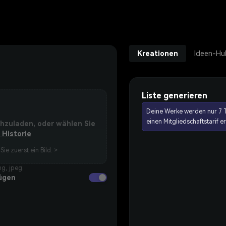
Kreationen
Ideen-Hu
Liste generieren
Deine Werke werden nur 7 T
einen Mitgliedschaftstarif 
chzuladen, oder wählen Sie
 Historie
Sie zuerst ein Bild. >
g, jpeg.
ügen