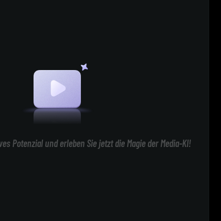
ives Potenzial und erleben Sie jetzt die Magie der Media-KI!