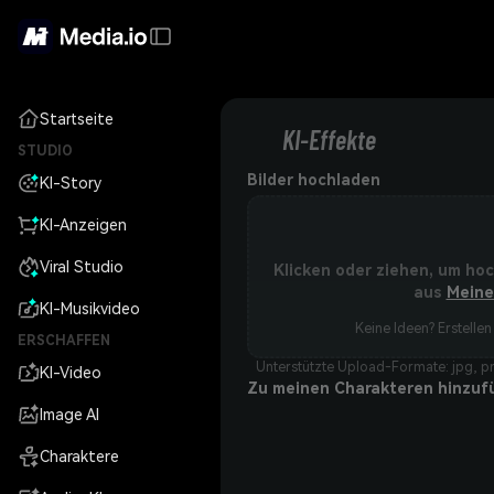
Startseite
KI-Effekte
STUDIO
Bilder hochladen
KI-Story
KI-Anzeigen
Viral Studio
Klicken oder ziehen, um ho
aus
Meine
KI-Musikvideo
Keine Ideen? Erstellen 
ERSCHAFFEN
Unterstützte Upload-Formate: jpg, pn
KI-Video
Zu meinen Charakteren hinzuf
Image AI
Charaktere