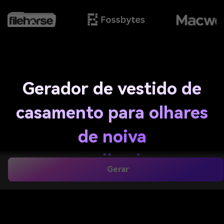
Gerador de vestido de
casamento para olhares
de noiva
personalizados em
Gerar
segundos
Crie conceitos de vestido de noiva a partir de texto
simples com o Media.io
gerador de vestido de