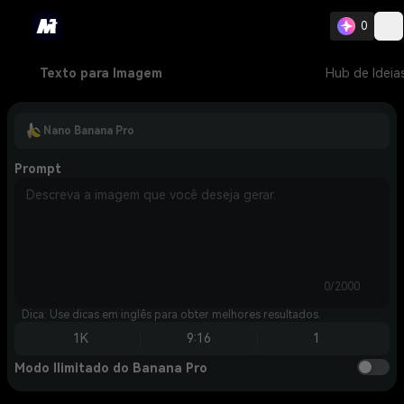
0
Texto para Imagem
Hub de Ideia
Nano Banana Pro
Prompt
0/2000
Dica: Use dicas em inglês para obter melhores resultados.
1K
9:16
1
Modo Ilimitado do Banana Pro