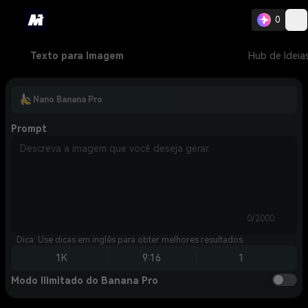
0
Texto para Imagem
Hub de Ideia
Nano Banana Pro
Prompt
0/2000
Dica: Use dicas em inglês para obter melhores resultados.
1K
9:16
1
Modo Ilimitado do Banana Pro