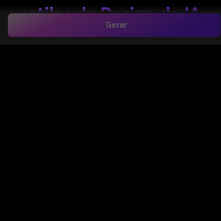
estilos de Design de IA
Gerar
fazer um
Mês do Orgulho poster
De texto em
minutos com Media.io. Crie gráficos de eventos,
visuais de campanha e
Pôsters para o mês do
orgulho
Em estilos modernos, artísticos ou prontos
para impressão, exporte designs polidos para
postagens sociais, celebrações comunitárias,
materiais de conscientização no local de trabalho ou
até mesmo
Mês da História lgbt
.
Criar Meu Orgulho Poster
Digite sua ideia-> IA projeta-a. Livre para tentar.
Revise essas instruções de exemplo e, em seguida,