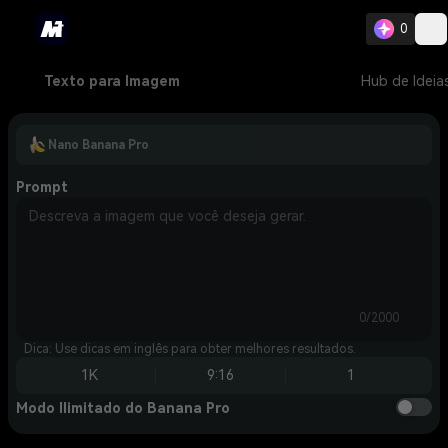
0
Texto para Imagem
Hub de Ideia
Nano Banana Pro
Prompt
0/2000
Dica: Use dicas em inglês para obter melhores resultados.
1K
9:16
1
Modo Ilimitado do Banana Pro