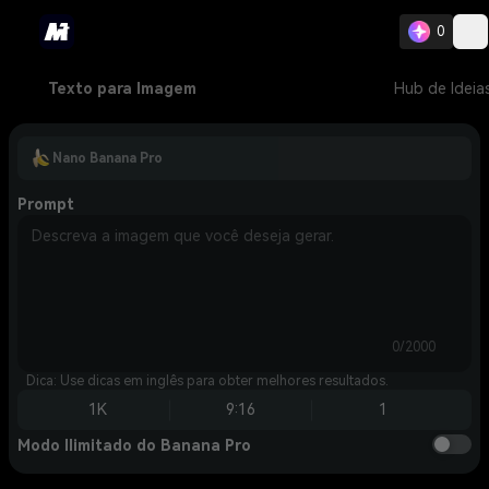
0
Texto para Imagem
Hub de Ideia
Nano Banana Pro
Prompt
0/2000
Dica: Use dicas em inglês para obter melhores resultados.
1K
9:16
1
Modo Ilimitado do Banana Pro