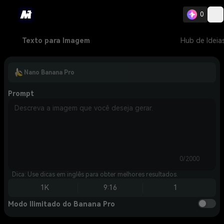
0
Texto para Imagem
Hub de Ideia
Nano Banana Pro
Prompt
0/2000
Dica: Use dicas em inglês para obter melhores resultados.
1K
9:16
1
Modo Ilimitado do Banana Pro