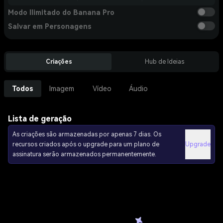
Modo Ilimitado do Banana Pro
Salvar em Personagens
Criações
Hub de Ideias
Todos
Imagem
Vídeo
Áudio
Lista de geração
As criações são armazenadas por apenas 7 dias. Os
recursos criados após o upgrade para um plano de
Upgrade
assinatura serão armazenados permanentemente.