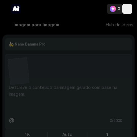
0
Imagem para imagem
Hub de Ideias
Nano Banana Pro
@
0/2000
1K
Auto
1