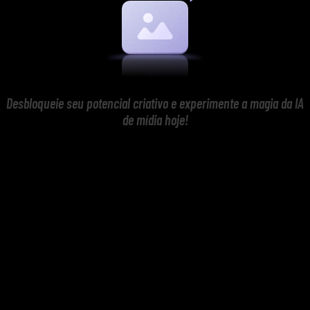
Desbloqueie seu potencial criativo e experimente a magia da IA
de mídia hoje!