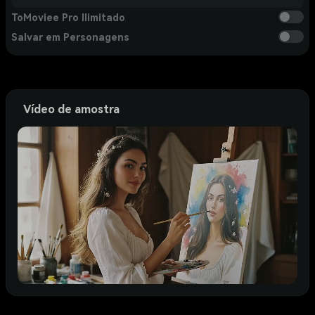
ToMoviee Pro Ilimitado
Salvar em Personagens
Vídeo de amostra