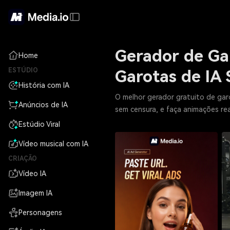
Gerador de Gar
Home
ESTÚDIO
Garotas de IA
História com IA
O melhor gerador gratuito de garo
Anúncios de IA
sem censura, e faça animações rea
Estúdio Viral
Vídeo musical com IA
CRIAÇÃO
Vídeo IA
Imagem IA
Personagens