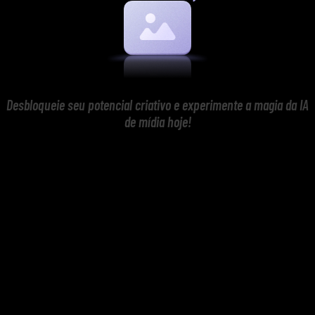
Desbloqueie seu potencial criativo e experimente a magia da IA
de mídia hoje!