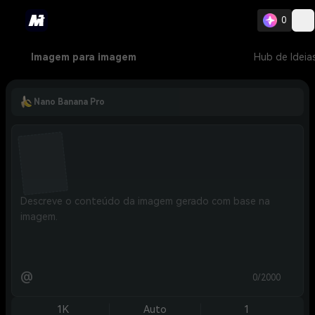
0
Imagem para imagem
Hub de Ideia
Nano Banana Pro
@
0/2000
1K
Auto
1