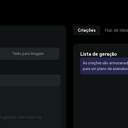
Criações
Hub de Idei
Lista de geração
Texto para Imagem
As criações são armazenad
para um plano de assinat