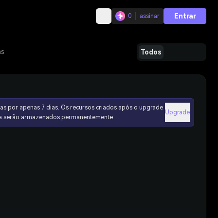
Entrar
0
assinar
as
Todos
as por apenas 7 dias. Os recursos criados após o upgrade
Upgrade
ura serão armazenados permanentemente.