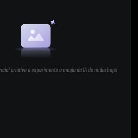
cial criativo e experimente a magia da IA de mídia hoje!