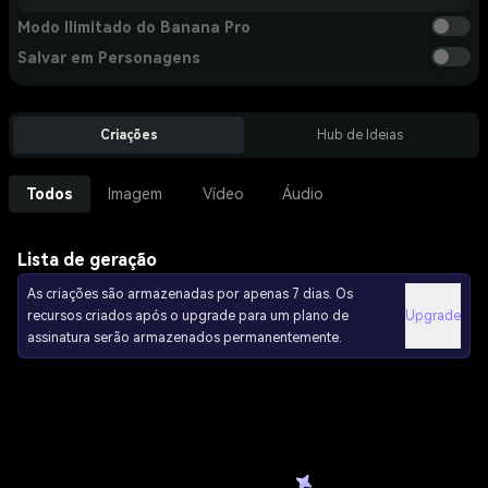
Modo Ilimitado do Banana Pro
Salvar em Personagens
Criações
Hub de Ideias
Todos
Imagem
Vídeo
Áudio
Lista de geração
As criações são armazenadas por apenas 7 dias. Os
recursos criados após o upgrade para um plano de
Upgrade
assinatura serão armazenados permanentemente.