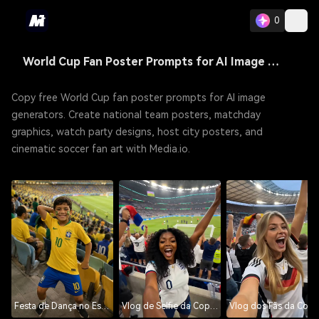
0
World Cup Fan Poster Prompts for AI Image Generators | Media.io
Copy free World Cup fan poster prompts for AI image
generators. Create national team posters, matchday
graphics, watch party designs, host city posters, and
cinematic soccer fan art with Media.io.
Festa de Dança no Estádio
Vlog de Selfie da Copa do Mundo
Vlog dos Fãs da C