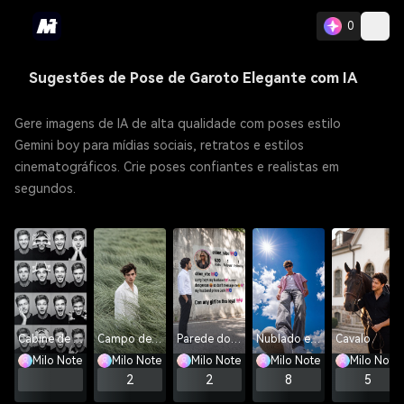
0
Sugestões de Pose de Garoto Elegante com IA
Gere imagens de IA de alta qualidade com poses estilo
Gemini boy para mídias sociais, retratos e estilos
cinematográficos. Crie poses confiantes e realistas em
segundos.
Cabine de Fotos Preto e Branco
Campo de Grama
Parede do Instagram
Nublado e luz do sol
Cavalo
Milo Note
Milo Note
Milo Note
Milo Note
Milo Note
2
2
8
5