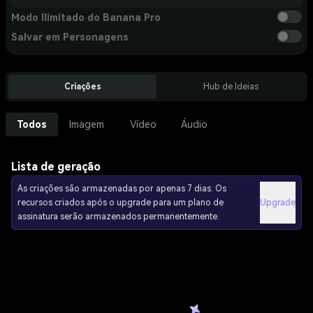
Modo Ilimitado do Banana Pro
Salvar em Personagens
Criações
Hub de Ideias
Todos
Imagem
Vídeo
Áudio
Lista de geração
As criações são armazenadas por apenas 7 dias. Os
recursos criados após o upgrade para um plano de
Upgrade
assinatura serão armazenados permanentemente.