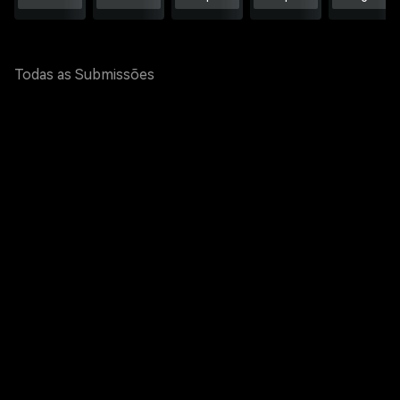
Todas as Submissões